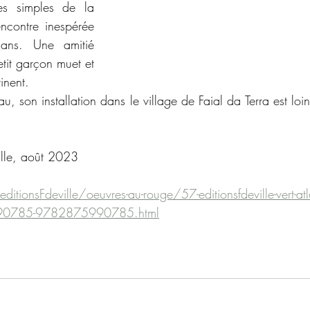
es simples de la 
encontre inespérée 
ans. Une amitié 
etit garçon muet et 
inent. 
, son installation dans le village de Faial da Terra est loin
ille, août 2023
ditionsFdeville/oeuvres-au-rouge/57-editionsfdeville-vert-atl
90785-9782875990785.html