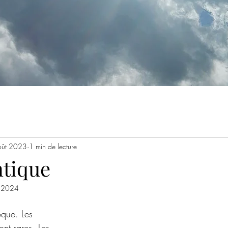
oût 2023
1 min de lecture
ntique
. 2024
que. Les 
ont rares. Les 