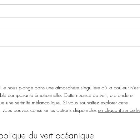
La fi
Les 100 mots de Bruxelles
ville nous plonge dans une atmosphère singulière où la couleur n'est
able composante émotionnelle. Cette nuance de vert, profonde et 
une sérénité mélancolique. Si vous souhaitez explorer cette 
, vous pouvez consulter les options disponibles 
en cliquant sur ce li
bolique du vert océanique