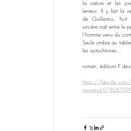
la nature et les joi
lenteur. Il y fait la r
de Guillermo, huit 
sincère naît entre le p
l’homme venu du cont
Seule ombre au tableau
les autochtones… 
roman, éditions F dev
https://fdeville.com/e
meganck-97828759