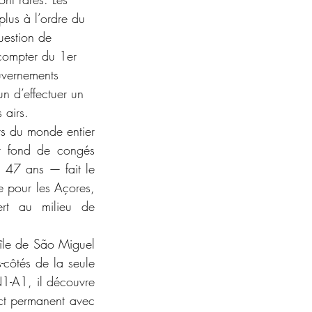
lus à l’ordre du 
question de 
compter du 1er 
uvernements 
un d’effectuer un 
 airs. 
ts du monde entier 
ur fond de congés 
 47 ans — fait le 
e pour les Açores, 
rt au milieu de 
’île de São Miguel 
-côtés de la seule 
N1-A1, il découvre 
act permanent avec 